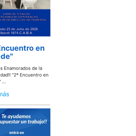
Encuentro en
ede"
los Enamorados de la
idad!! "2º Encuentro en
 ...
más