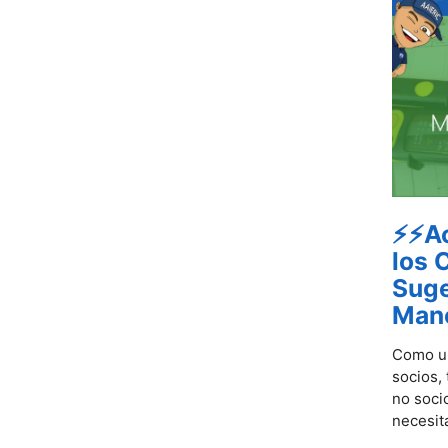
⚡⚡Ac
los 
Suge
Man
Como un
socios,
no soci
necesita