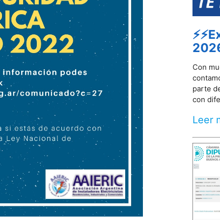
⚡⚡Ex
202
Con muc
contamo
parte d
con dife
Leer 