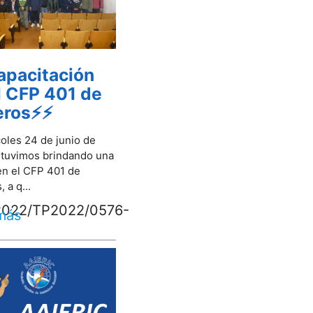
pacitación
l CFP 401 de
eros⚡⚡
coles 24 de junio de
tuvimos brindando una
en el CFP 401 de
 a q...
F2022/TP2022/0576-
más