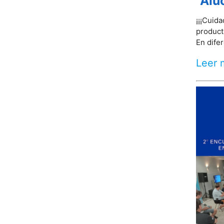
"Alu
¡¡¡Cuid
product
En difer
Leer 