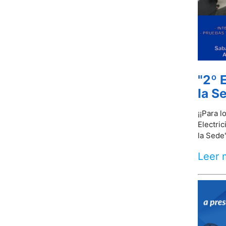
"2º 
la S
¡¡Para 
Electric
la Sede"
Leer 