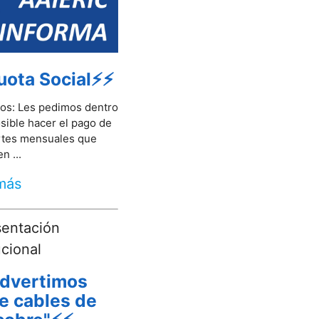
ota Social⚡⚡
os: Les pedimos dentro
osible hacer el pago de
rtes mensuales que
n ...
más
dvertimos
e cables de