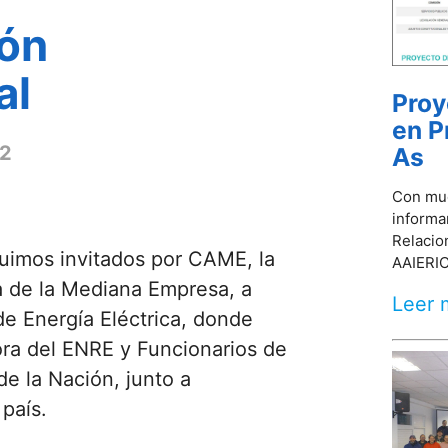
ión
al
Proy
en P
22
As
Con muc
informa
Relacio
uimos invitados por CAME, la
AAIERIC,
 de la Mediana Empresa, a
Leer 
e Energía Eléctrica, donde
tora del ENRE y Funcionarios de
de la Nación, junto a
país.