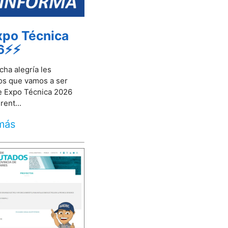
po Técnica
6⚡⚡
ha alegría les
s que vamos a ser
e Expo Técnica 2026
rent...
más