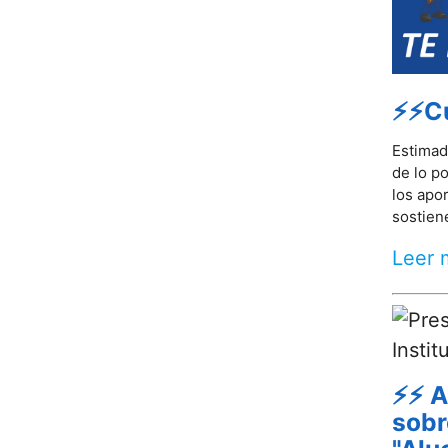
⚡⚡Cu
Estimad
de lo p
los apo
sostiene
Leer 
⚡⚡ A
sobr