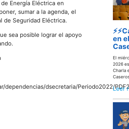
 de Energía Eléctrica en
oner, sumar a la agenda, el
 de Seguridad Eléctrica.
⚡⚡Ca
e sea posible lograr el apoyo
en e
ando.
Cas
a
El miér
2026 es
Charla 
Caseros,
ar/dependencias/dsecretaria/Periodo2022/PD
Leer 