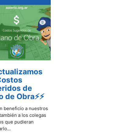
tualizamos
Costos
ridos de
o de Obra⚡⚡
 beneficio a nuestros
 también a los colegas
os que pudieran
rlo...