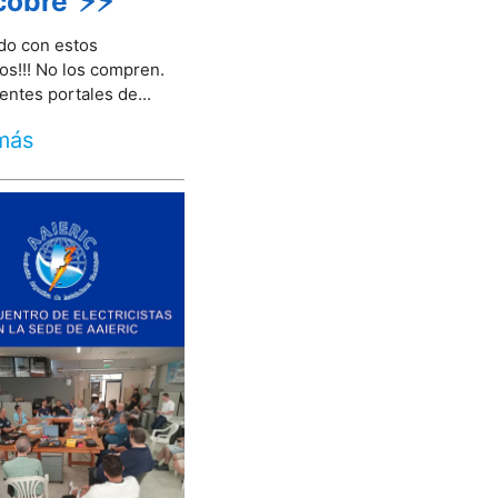
cobre"⚡⚡
ado con estos
os!!! No los compren.
entes portales de...
más